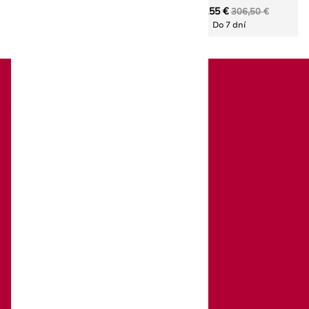
236,11 €
214,55 €
337,30 €
306,50 €
Do 7 dní
Do 7 dní
Victorinox
O značke Victorinox
O nás
Katalógy na stiahnutie
Obchodné podmienky
Ochrana osobných údajov