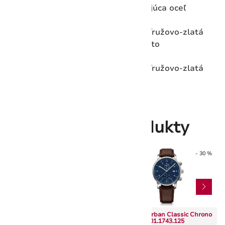
Materiál puzdra
Nehrdzavejúca oceľ
Dokončenie číselníka
Matt
Farba puzdra
Strieborná/ružovo-zlatá
Farba obruby
Ružové zlato
Farba ciferníka
čierna
Farba náramku
Strieborná/ružovo-zlatá
Súvisiace produkty
- 30 %
- 30 %
Wenger Attitude Chrono
Wenger Urban Classic Chrono
01.1543.112
01.1743.125