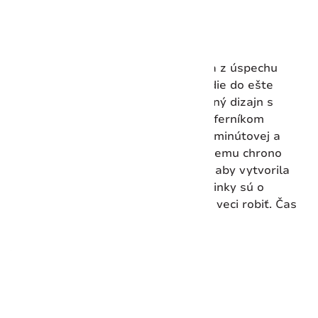
Vložiť do košíka
Minimalistický klasický Chrono
Nová edícia Chrono, ktorá vychádza z úspechu
našej rady Urban Classic, vás zavedie do ešte
väčších horologických výšin. Zaoblený dizajn s
inovatívnym kupolovitým sklom a ciferníkom
pokračuje aj v zaoblenej centrálnej minútovej a
sekundovej ručičke. Vďaka vertikálnemu chrono
pohybu bola mechanika vylepšená, aby vytvorila
elegantnú a čistú siluetu. Tieto hodinky sú o
presnosti, dokonalosti a o tom, ako veci robiť. Čas
nepočká – prečo by ste mali?
Vlastnosti:
Výška
14 mm
Hmotnosť
156 g