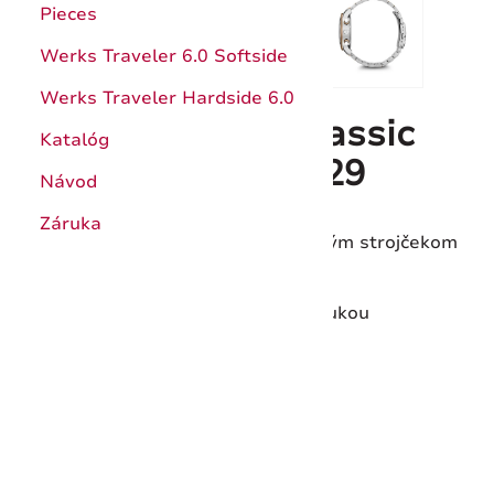
Pieces
Werks Traveler 6.0 Softside
Werks Traveler Hardside 6.0
Wenger Urban Classic
Katalóg
Chrono 01.1743.129
Návod
Záruka
Švajčiarske hodinky s quartzovým strojčekom
Vodotesnosť do 100 m/10 ATM
S 3-ročnou medzinárodnou zárukou
Kód produktu:
01.1743.129
Dostupnosť:
Do 7 dní
243,25 €
347,50 €