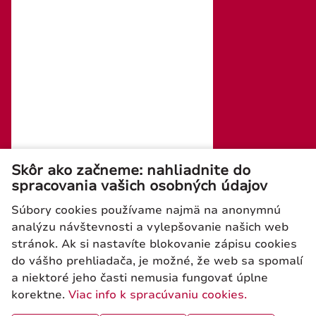
IČ DPH: SK2020294991
Kontaktné údaje:
tel./fax: +421 (0)2 4445 6436
e-mail : rosler@rosler.sk
Otvorené: Po – Pi 08:00 – 16:00
Mobil:
+421 903 728 402
+421 903 728 409
Skôr ako začneme: nahliadnite do
spracovania vašich osobných údajov
Súbory cookies používame najmä na anonymnú
analýzu návštevnosti a vylepšovanie našich web
stránok. Ak si nastavíte blokovanie zápisu cookies
Newsletter
do vášho prehliadača, je možné, že web sa spomalí
a niektoré jeho časti nemusia fungovať úplne
korektne.
Viac info k spracúvaniu cookies.
ODOSLAŤ