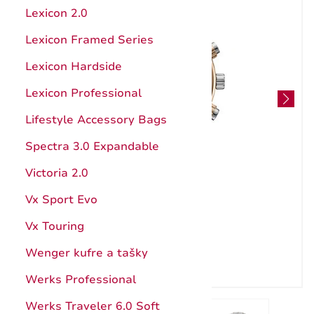
Hunter Pro
Kuchynské pomôcky
Lexicon 2.0
Štepárske a záhradnícke nože
Ocieľky, brúsenie
Lexicon Framed Series
Nože s pevnou čepeľou
Katalóg
Lexicon Hardside
Puzdrá
Návody
Lexicon Professional
Príslušenstvo a doplnky
Záruka
Lifestyle Accessory Bags
Katalóg
Spectra 3.0 Expandable
Záruka
Victoria 2.0
Vx Sport Evo
Vx Touring
Wenger kufre a tašky
Werks Professional
Werks Traveler 6.0 Soft