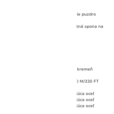
Šírka očka
22 mm
Priemer
42 mm
Utesnenie puzdra
Skrutkovacie puzdro
Chronograf
Áno
Uzavretie
Bezpečnostná spona na
tlačidlo
Otočenie rámu
Pevný rám
Odpočítavač času
Nie
Dátum
Áno
Podsvietenie ciferníka
Nie
Luminiscenčné ručičky
Áno
Typ pohybu
Analógový kremeň
Druhé časové pásmo
Nie
Odolnosť voči vode
10 ATM/100 M/330 FT
Povrchová úprava rámu
Leštené
Materiál obruby
Nehrdzavejúca oceľ
Materiál náramku
Nehrdzavejúca oceľ
Materiál zadnej časti
Nehrdzavejúca oceľ
puzdra