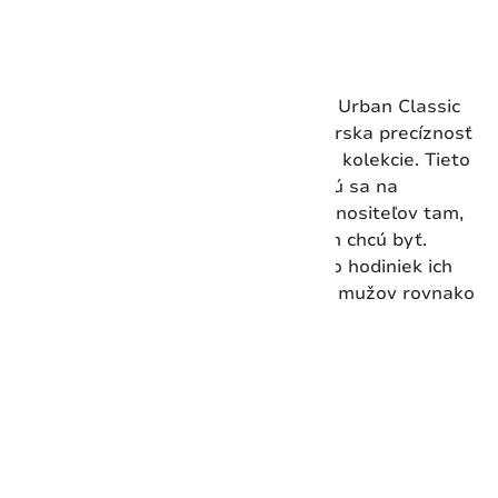
Vložiť do košíka
Minimalistický klasický Chrono
Vonku, vonku, tam vonku – kolekcia Urban Classic
vás nikdy nenechá v chlade. Švajčiarska precíznosť
a dokonalý štýl tvoria chrbticu tejto kolekcie. Tieto
hodinky jasne hovoria a zameriavajú sa na
podstatu času. Ich cieľom je dostať nositeľov tam,
kde chcú byť, presne vtedy, keď tam chcú byť.
Všestrannosť zabudovaná do týchto hodiniek ich
vybavuje tak, aby oslovili zenových mužov rovnako
ako milovníkov adrenalínu.
Vlastnosti:
Výška
12 mm
Hmotnosť
138 g
Šírka očka
22 mm