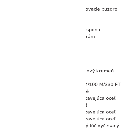
Priemer
44 mm
Utesnenie puzdra
Skrutkovacie puzdro
Chronograf
Áno
Funkcia alarmu
Nie
Uzavretie
Bežná spona
Otočenie rámu
Pevný rám
Odpočítavač času
Nie
Dátum
Áno
Podsvietenie ciferníka
Áno
Luminiscenčné ručičky
Áno
Typ pohybu
Analógový kremeň
Druhé časové pásmo
Nie
Odolnosť voči vode
10 ATM/100 M/330 FT
Povrchová úprava rámu
Leštené
Materiál obruby
Nehrdzavejúca oceľ
Materiál náramku
Kožené
Materiál zadnej časti puzdra
Nehrdzavejúca oceľ
Materiál puzdra
Nehrdzavejúca oceľ
Dokončenie číselníka
Slnečný lúč vyčesaný