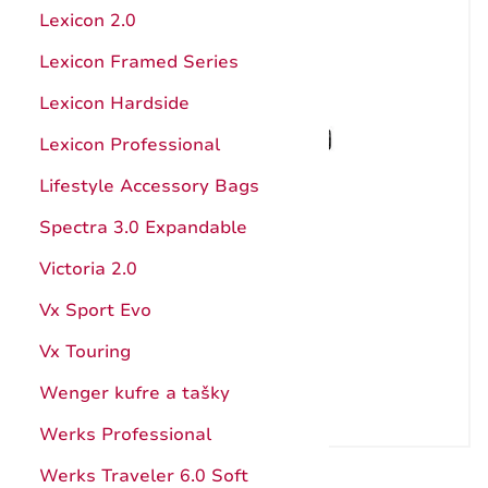
Hunter Pro
Kuchynské pomôcky
Lexicon 2.0
Štepárske a záhradnícke nože
Ocieľky, brúsenie
Lexicon Framed Series
Nože s pevnou čepeľou
Katalóg
Lexicon Hardside
Puzdrá
Návody
Lexicon Professional
Príslušenstvo a doplnky
Záruka
Lifestyle Accessory Bags
Katalóg
Spectra 3.0 Expandable
Záruka
Victoria 2.0
Vx Sport Evo
Vx Touring
Wenger kufre a tašky
Werks Professional
Werks Traveler 6.0 Soft