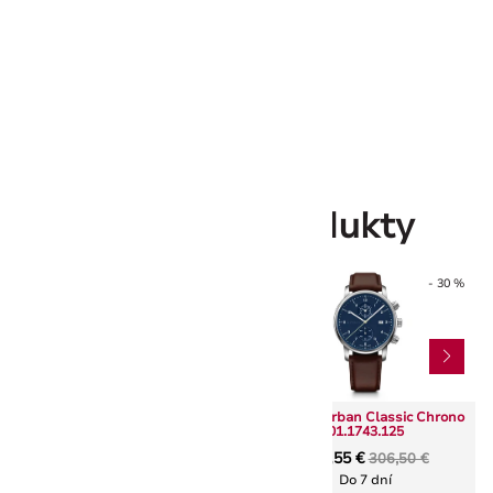
Farba puzdra
čierna
Farba obruby
čierna
Farba ciferníka
čierna
Farba náramku
Hnedá
Súvisiace produkty
- 30 %
- 30 %
Wenger Urban Classic Chrono
Wenger Urban Classic Chrono
01.1743.115
01.1743.125
221,76 €
214,55 €
316,80 €
306,50 €
Do 7 dní
Do 7 dní