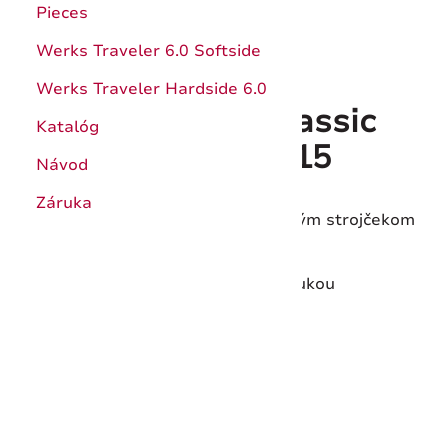
Pieces
Werks Traveler 6.0 Softside
Werks Traveler Hardside 6.0
Wenger Urban Classic
Katalóg
Chrono 01.1743.115
Návod
Záruka
Švajčiarske hodinky s quartzovým strojčekom
Vodotesnosť do 100 m/10 ATM
S 3-ročnou medzinárodnou zárukou
Kód produktu:
01.1743.115
Dostupnosť:
Do 7 dní
221,76 €
316,80 €