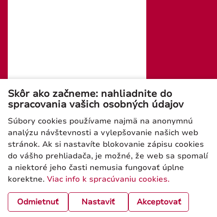
tel./fax: +421 (0)2 4445 6436
e-mail : rosler@rosler.sk
Otvorené: Po – Pi 08:00 – 16:00
Mobil:
+421 903 728 402
+421 903 728 409
Skôr ako začneme: nahliadnite do
spracovania vašich osobných údajov
Súbory cookies používame najmä na anonymnú
analýzu návštevnosti a vylepšovanie našich web
stránok. Ak si nastavíte blokovanie zápisu cookies
Newsletter
do vášho prehliadača, je možné, že web sa spomalí
a niektoré jeho časti nemusia fungovať úplne
korektne.
Viac info k spracúvaniu cookies.
ODOSLAŤ
Odmietnuť
Nastaviť
Akceptovať