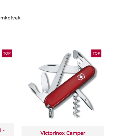
Kamkoľvek
TOP
TOP
 -
Victorinox Camper