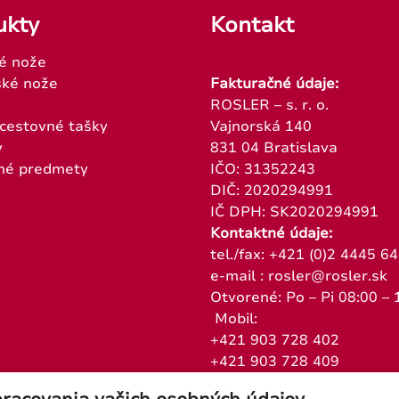
ukty
Kontakt
é nože
ké nože
Fakturačné údaje:
ROSLER – s. r. o.
 cestovné tašky
Vajnorská 140
y
831 04 Bratislava
né predmety
IČO: 31352243
DIČ: 2020294991
IČ DPH: SK2020294991
Kontaktné údaje:
tel./fax: +421 (0)2 4445 6
e-mail : rosler@rosler.sk
Otvorené: Po – Pi 08:00 – 
Mobil:
+421 903 728 402
+421 903 728 409