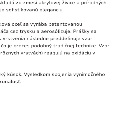
adá zo zmesi akrylovej živice a prírodných
e sofistikovanú eleganciu.
šková oceľ sa vyrába patentovanou
áča cez trysku a aerosólizuje. Prášky sa
s vrstvenia následne preddefinuje vzor
 čo je proces podobný tradičnej technike. Vzor
 rôznych vrstvách) reagujú na oxidáciu v
ľský kúsok. Výsledkom spojenia výnimočného
konalosť.