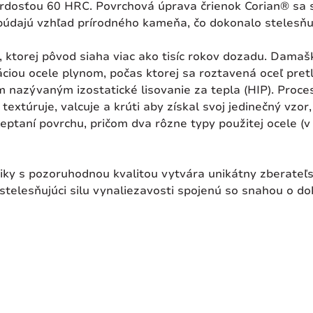
osťou 60 HRC. Povrchová úprava črienok Corian® sa skl
obúdajú vzhľad prírodného kameňa, čo dokonalo stelesňuj
ktorej pôvod siaha viac ako tisíc rokov dozadu. Dama
iou ocele plynom, počas ktorej sa roztavená oceľ pretl
om nazývaným izostatické lisovanie za tepla (HIP). Proce
extúruje, valcuje a krúti aby získal svoj jedinečný vzor,
eptaní povrchu, pričom dva rôzne typy použitej ocele (v
iky s pozoruhodnou kvalitou vytvára unikátny zberate
stelesňujúci silu vynaliezavosti spojenú so snahou o do