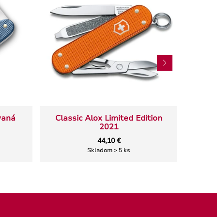
vaná
Classic Alox Limited Edition
Clas
2021
44,10 €
Skladom > 5 ks