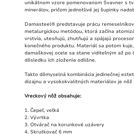
unikátnom vzore pomenovanom Svavner s tvrd
minerálov, pričom jednotlivé jej šupinky nad
Damasteel® predstavuje prácu remeselníkov, 
metalurgickou metódou, ktorá začína atomizác
vrstvia, utesňujú, zhutňujú a spájajú proces
konečného produktu. Materiál sa potom kuje, t
damaškovej ocele sa stane viditeľným až po l
dôsledku ich zloženia odlišne.
Takto dômyselná kombinácia jedinečnej estet
dizajnu a vysokokvalitných materiálov je nôž 
Vreckový nôž obsahuje:
1. Čepeľ, veľká
2. Vývrtka
3. Otvárač na korunkové uzávery
4. Skrutkovač 6 mm