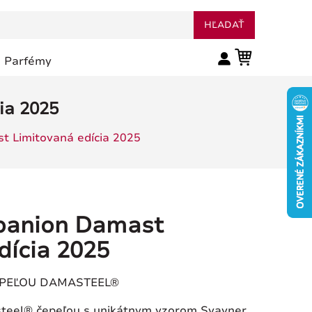
HĽADAŤ
Parfémy
ia 2025
t Limitovaná edícia 2025
panion Damast
TOP
dícia 2025
ČEPEĽOU DAMASTEEL®
teel® čepeľou s unikátnym vzorom Svavner