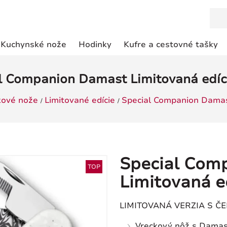
Kuchynské nože
Hodinky
Kufre a cestovné tašky
l Companion Damast Limitovaná edíc
kové nože
Limitované edície
Special Companion Damas
Special Com
TOP
Limitovaná e
LIMITOVANÁ VERZIA S 
Vreckový nôž s Damas