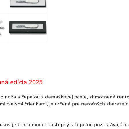
ná edícia 2025
ého noža s čepeľou z damaškovej ocele, zhmotnená ten
bielymi črienkami, je určená pre náročných zberateľov,
usov je tento model dostupný s čepeľou pozostávajúco