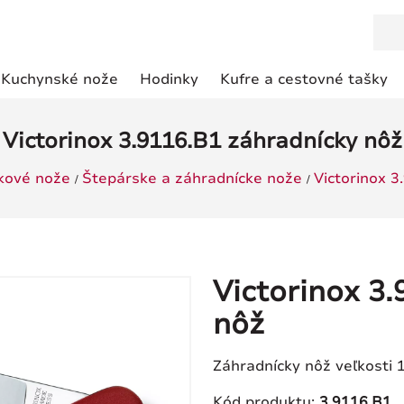
Kuchynské nože
Hodinky
Kufre a cestovné tašky
Victorinox 3.9116.B1 záhradnícky nôž
kové nože
Štepárske a záhradnícke nože
Victorinox 3
Victorinox 3
nôž
Záhradnícky nôž veľkosti 
Kód produktu:
3.9116.B1