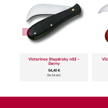
Victorinox štepársky nôž -
Vic
čierny
54,40 €
Do 14 dní