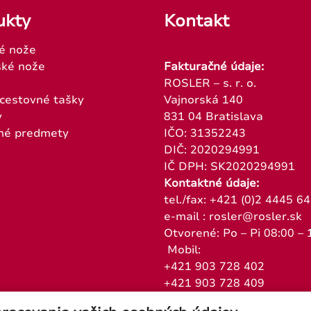
ukty
Kontakt
é nože
ké nože
Fakturačné údaje:
ROSLER – s. r. o.
 cestovné tašky
Vajnorská 140
y
831 04 Bratislava
né predmety
IČO: 31352243
DIČ: 2020294991
IČ DPH: SK2020294991
Kontaktné údaje:
tel./fax: +421 (0)2 4445 6
e-mail : rosler@rosler.sk
Otvorené: Po – Pi 08:00 – 
Mobil:
+421 903 728 402
+421 903 728 409