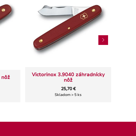
Victorinox 3.9040 záhradnícky
Victo
 nôž
nôž
25,70 €
Skladom > 5 ks