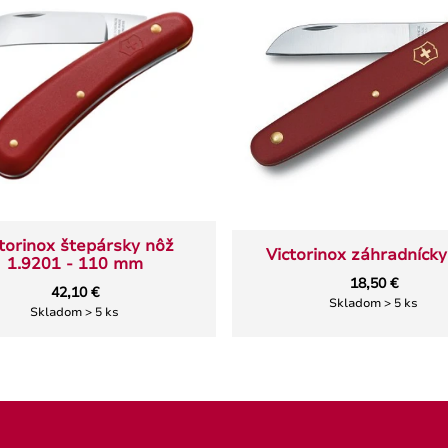
torinox štepársky nôž
Victorinox záhradnícky
1.9201 - 110 mm
18,50 €
42,10 €
Skladom > 5 ks
Skladom > 5 ks