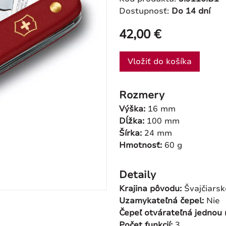
Dostupnosť:
Do 14 dní
42,00 €
Vložiť do košíka
Rozmery
Výška:
16 mm
Dĺžka:
100 mm
Šírka:
24 mm
Hmotnosť:
60 g
Detaily
Krajina pôvodu:
Švajčiarsk
Uzamykateľná čepel:
Nie
Čepeľ otvárateľná jednou
Počet funkcií:
3