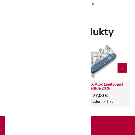
Balenie: špeciálne darčekové balenie
Súvisiace produkty
Evoke Alox Limitovaná edícia
Pioneer X Alox Limitovaná
2025
edícia 2026
135,00 €
77,00 €
Skladom > 5 ks
Skladom > 5 ks