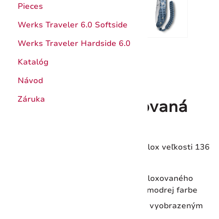
Pieces
Werks Traveler 6.0 Softside
Werks Traveler Hardside 6.0
Katalóg
Návod
Záruka
Evoke Alox Limitovaná
edícia 2026
Vreckový nôž z Limitovanej edície Alox veľkosti 136
mm s 5 funkciami.
Zberateľský nôž s črienkami z aloxovaného
hliníku v exkluzívnej ľadovcovo-modrej farbe
Limitovaná edícia s rokom 2026 vyobrazeným
na zadnej strane