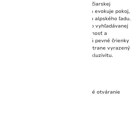
vizuálnou poctou sile prírody a švajčiarskej
precíznosti. Ľadovcovo-modrá farba evokuje pokoj,
sústredenie a tichú, no vytrvalú silu alpského ľadu.
Dvanáste vydanie tejto celosvetovo vyhľadávanej
série spája nadčasový dizajn, funkčnosť a
zberateľskú hodnotu. Každý nôž má pevné črienky
z aloxovaného hliníka a na zadnej strane vyrazený
rok 2026, ktorý podčiarkuje jeho exkluzivitu.
Vreckový nôž obsahuje:
uzatváracia čepeľ
odnímateľný kolík na jednoručné otváranie
odnímateľný klip
otvor na šnúrku
paracordová šnúrka