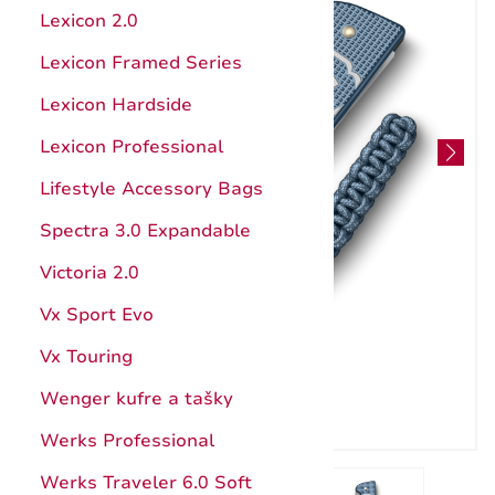
Hunter Pro
Kuchynské pomôcky
Lexicon 2.0
Štepárske a záhradnícke nože
Ocieľky, brúsenie
Lexicon Framed Series
Nože s pevnou čepeľou
Katalóg
Lexicon Hardside
Puzdrá
Návody
Lexicon Professional
Príslušenstvo a doplnky
Záruka
Lifestyle Accessory Bags
Katalóg
Spectra 3.0 Expandable
Záruka
Victoria 2.0
Vx Sport Evo
Vx Touring
Wenger kufre a tašky
Werks Professional
Werks Traveler 6.0 Soft