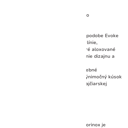
Krajina pôvodu:
Švajčiarsko
Uzamykateľná čepel:
Nie
Čepeľ otvárateľná jednou rukou:
Áno
Počet funkcií:
5
Moderný pohľad na vreckový nôž v podobe Evoke
Alox v limitovanej edícii 2026. Čisté línie,
ergonomický tvar a ľadovcovo-modré aloxované
črienky vytvárajú harmonické spojenie dizajnu a
funkčnosti.
Vyrazený rok 2026 a exkluzívne farebné
prevedenie robia z modelu Evoke výnimočný kúsok
pre milovníkov dizajnu, prírody a švajčiarskej
kvality.
LIMITOVANÁ EDÍCIA ALOX 2026
Tichá sila švajčiarskeho ľadovca
Limitovaná edícia Alox 2026 od Victorinox je