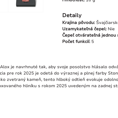
Detaily
Krajina pôvodu:
Švajčiarsk
Uzamykateľná čepel:
Nie
Čepeľ otvárateľná jednou
Počet funkcií:
5
e Alox je navrhnuté tak, aby svoje posolstvo hlásalo od
ia pre rok 2025 je odetá do výraznej a plnej farby Stone
ko zvetraný kameň, tento hlboký odtieň evokuje odolnos
 aloxovaného hliníku s rokom 2025 uvedeným na zadnej s