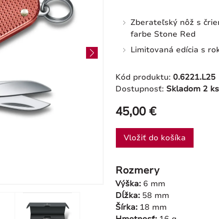
Zberateľský nôž s črie
farbe Stone Red
Limitovaná edícia s 
Kód produktu:
0.6221.L25
Dostupnosť:
Skladom 2 ks
45,00 €
Vložiť do košíka
Rozmery
Výška:
6 mm
Dĺžka:
58 mm
Šírka:
18 mm
Hmotnosť:
16 g