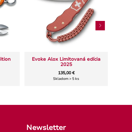
ition
Evoke Alox Limitovaná edícia
Evok
2025
135,00 €
Skladom > 5 ks
Newsletter