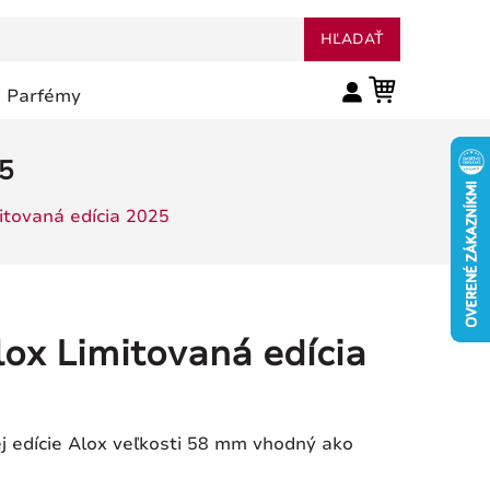
HĽADAŤ
Parfémy
5
itovaná edícia 2025
lox Limitovaná edícia
j edície Alox veľkosti 58 mm vhodný ako