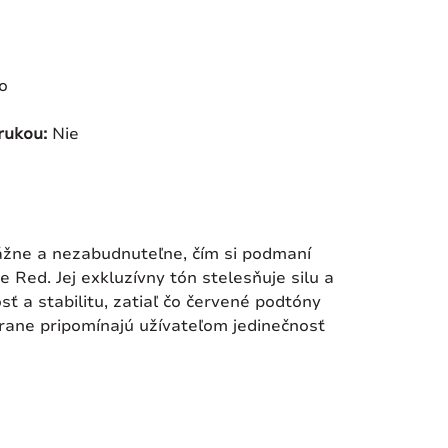
o
 rukou:
Nie
vážne a nezabudnuteľne, čím si podmaní
 Red. Jej exkluzívny tón stelesňuje silu a
ť a stabilitu, zatiaľ čo červené podtóny
trane pripomínajú užívateľom jedinečnosť