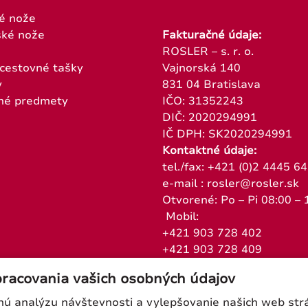
é nože
ké nože
Fakturačné údaje:
ROSLER – s. r. o.
 cestovné tašky
Vajnorská 140
y
831 04 Bratislava
né predmety
IČO: 31352243
DIČ: 2020294991
IČ DPH: SK2020294991
Kontaktné údaje:
tel./fax: +421 (0)2 4445 6
e-mail : rosler@rosler.sk
Otvorené: Po – Pi 08:00 – 
Mobil:
+421 903 728 402
+421 903 728 409
pracovania vašich osobných údajov
 analýzu návštevnosti a vylepšovanie našich web strán