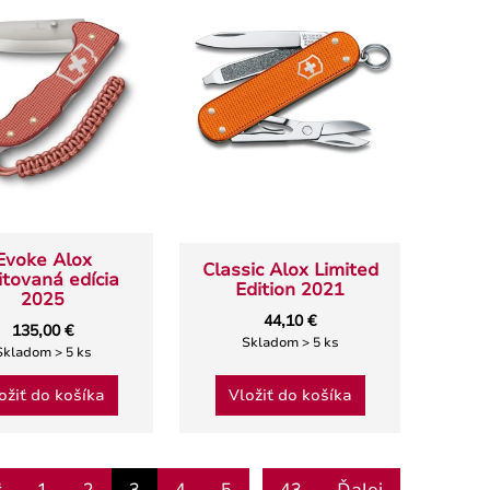
Evoke Alox
Classic Alox Limited
itovaná edícia
Edition 2021
2025
44,10 €
135,00 €
Skladom > 5 ks
Skladom > 5 ks
ožiť do košíka
Vložiť do košíka