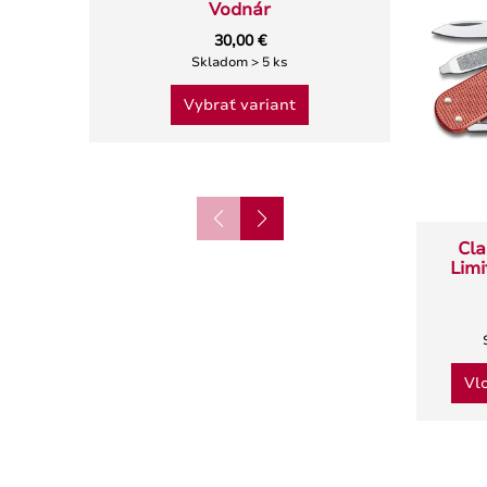
Vodnár
Classi
30,00 €
Skladom > 5 ks
Vybrať variant
Cla
Limi
Vl