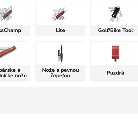
ssChamp
Lite
Golf/Bike Tool
párske a
Nože s pevnou
Puzdrá
nícke nože
čepeľou