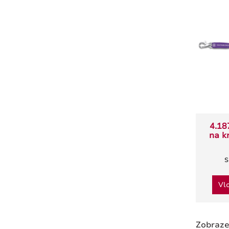
4.18
na k
S
Vl
Zobraz