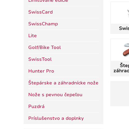
Limitované edície
SwissCard
SwissChamp
Swi
Lite
Golf/Bike Tool
SwissTool
Šte
záhrad
Hunter Pro
Štepárske a záhradnícke nože
Nože s pevnou čepeľou
Puzdrá
Príslušenstvo a doplnky