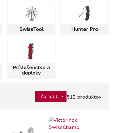
SwissTool
Hunter Pro
Príslušenstvo a
doplnky
Zoradiť
512 produktov