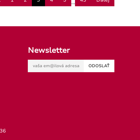
ť
1
2
3
4
5
43
Ďalej
...
Newsletter
ODOSLAŤ
436