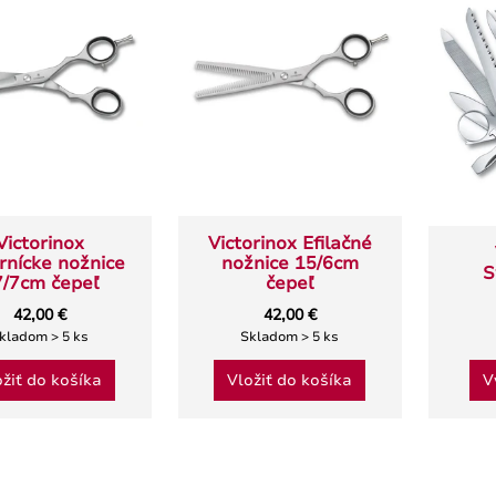
Victorinox
Victorinox Efilačné
rnícke nožnice
nožnice 15/6cm
S
7/7cm čepeľ
čepeľ
42,00 €
42,00 €
kladom > 5 ks
Skladom > 5 ks
ožiť do košíka
Vložiť do košíka
V