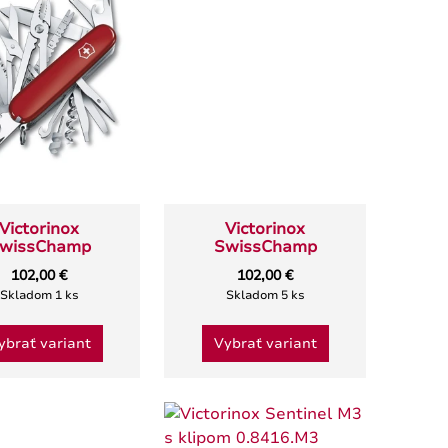
Victorinox
Victorinox
wissChamp
SwissChamp
102,00 €
102,00 €
Skladom 1 ks
Skladom 5 ks
ybrať variant
Vybrať variant