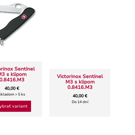
Classic SD Precious Alox,
Býk
Iconic Red
30,00
46,00 €
Skladom >
Skladom > 5 ks
Vybrať va
Vložiť do košíka
orinox Sentinel
3 s klipom
Victorinox Sentinel
0.8416.M3
M3 s klipom
0.8416.M3
40,00 €
Skladom > 5 ks
40,00 €
Do 14 dní
ybrať variant