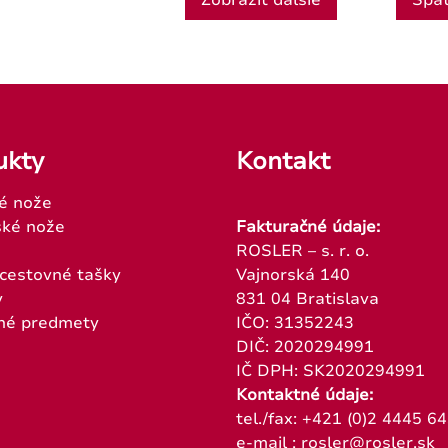
Zobraziť ďalšie
Spä
ukty
Kontakt
é nože
ké nože
Fakturačné údaje:
ROSLER – s. r. o.
 cestovné tašky
Vajnorská 140
y
831 04 Bratislava
né predmety
IČO: 31352243
DIČ: 2020294991
IČ DPH: SK2020294991
Kontaktné údaje:
tel./fax: +421 (0)2 4445 6
e-mail : rosler@rosler.sk