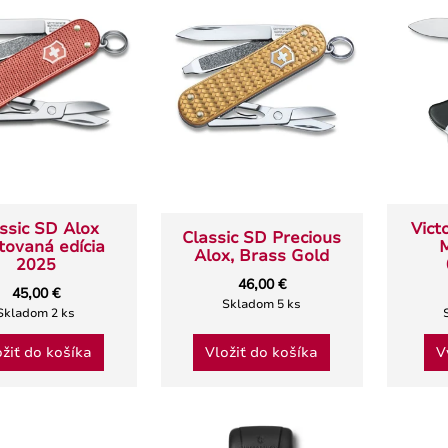
c SD Precious Alox,
Panna
Gentle Rose
30,00 €
46,00 €
Skladom > 5 ks
Skladom > 5 ks
Vybrať variant
Vložiť do košíka
ssic SD Alox
Vict
Classic SD Precious
tovaná edícia
M
Alox, Brass Gold
2025
46,00 €
45,00 €
Skladom 5 ks
Skladom 2 ks
ožiť do košíka
Vložiť do košíka
V