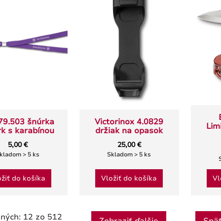
79.503 šnúrka
Victorinox 4.0829
Lim
rk s karabínou
držiak na opasok
5,00 €
25,00 €
kladom > 5 ks
Skladom > 5 ks
ožiť do košíka
Vložiť do košíka
Vl
ených:
12
zo 512