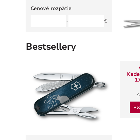
Cenové rozpätie
-
€
Bestsellery
Kade
1
S
Vl