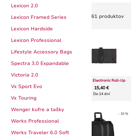
Hunter Pro
Kuchynské pomôcky
Lexicon 2.0
Zoradiť
61 produktov
Štepárske a záhradnícke nože
Ocieľky, brúsenie
Lexicon Framed Series
Nože s pevnou čepeľou
Katalóg
Lexicon Hardside
Puzdrá
Návody
Lexicon Professional
- 15 %
Príslušenstvo a doplnky
Záruka
Lifestyle Accessory Bags
Katalóg
Spectra 3.0 Expandable
Záruka
Victoria 2.0
Wenger COBALT batoh na
Wenger Electronic Roll-Up
notebook 16" , modrá
Vx Sport Evo
15,40 €
65,37 €
76,90 €
Do 14 dní
Do 14 dní
Vx Touring
Wenger kufre a tašky
- 15 %
- 15 %
Werks Professional
Werks Traveler 6.0 Soft