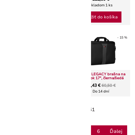
šedivá
Skladom 1 ks
82,79 €
97,40 €
Do 14 dní
Vložiť do košíka
- 15 %
- 15 %
Wenger LEGACY batoh na
Wenger LEGACY brašna na
notebook 16", čierny / šedivý
notebook 17", čierna/šedá
77,61 €
51,43 €
91,30 €
60,50 €
Do 14 dní
Do 14 dní
Zobrazených:
12
zo 61
Zobraziť ďalšie
Späť
1
2
3
4
5
6
Ďalej