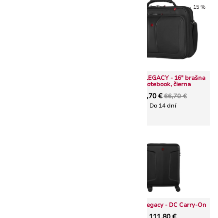
- 15 %
Wenger Jumbo štítok na
batožinu
Wenger LEGACY - 16" brašna
8,20 €
na notebook, čierna
Skladom 1 ks
56,70 €
66,70 €
Do 14 dní
Vložiť do košíka
- 15 %
Wenger Legacy - DC Carry-On
Wenger LEGACY - 17" trojitá
111,80 €
brašna na notebook, čierna/