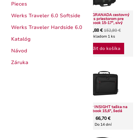
Pieces
Wenger GRANADA cestovný
Werks Traveler 6.0 Softside
kufor s priestorom pre
notebook 15-17", sivý
Wenger FUSE batoh na
Werks Traveler Hardside 6.0
notebook 15,6”, čierny
129,88 €
152,80 €
60,18 €
70,80 €
Skladom 1 ks
Katalóg
Do 14 dní
Vložiť do košíka
Návod
Záruka
- 15 %
Wenger IBEX batoh na
Wenger INSIGHT taška na
notebook 17", modrá
notebook 15,6", šedá
86,28 €
66,70 €
101,50 €
Do 14 dní
Do 14 dní