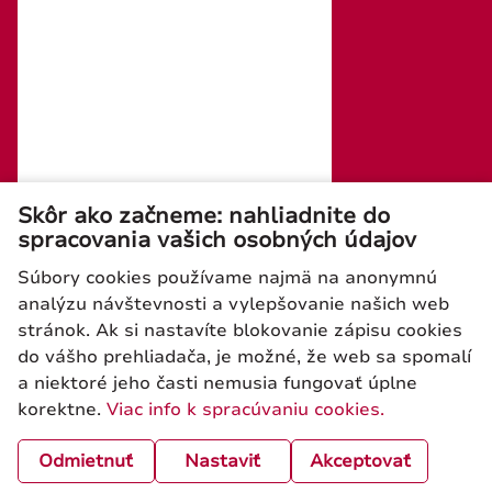
tel./fax: +421 (0)2 4445 6436
e-mail : rosler@rosler.sk
Otvorené: Po – Pi 08:00 – 16:00
Mobil:
+421 903 728 402
+421 903 728 409
Skôr ako začneme: nahliadnite do
spracovania vašich osobných údajov
Súbory cookies používame najmä na anonymnú
analýzu návštevnosti a vylepšovanie našich web
stránok. Ak si nastavíte blokovanie zápisu cookies
Newsletter
do vášho prehliadača, je možné, že web sa spomalí
a niektoré jeho časti nemusia fungovať úplne
korektne.
Viac info k spracúvaniu cookies.
ODOSLAŤ
Odmietnuť
Nastaviť
Akceptovať