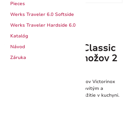
Pieces
Werks Traveler 6.0 Softside
Werks Traveler Hardside 6.0
Katalóg
Victorinox Swiss Classic
Návod
6.7698.2C1 Sada nožov 2
Záruka
ks žltá
Sada dvoch žltých kuchynských nožov Victorinox
Swiss Classic. Obsahuje nôž s vlnkovitým a
hladkým ostrím pre všestranné použitie v kuchyni.
Kód produktu:
6.7698.2C1
Dostupnosť:
Skladom > 5 ks
14,00 €