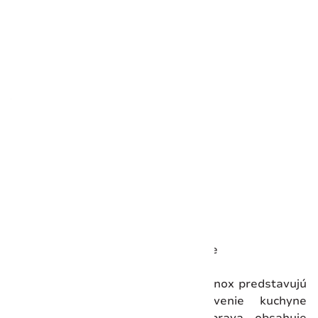
Vložiť do košíka
Rozmery
Výška:
20 mm
Dĺžka:
250 mm
Šírka:
50 mm
Hmotnosť:
40 g
Detaily
Krajina pôvodu:
Švajčiarsko
Uzamykateľná čepel:
Nie
Čepeľ otvárateľná jednou rukou:
Nie
Súpravy kuchynských nožov Victorinox predstavujú
komplexné riešenie pre vybavenie kuchyne
kvalitnými nástrojmi. Každá súprava obsahuje