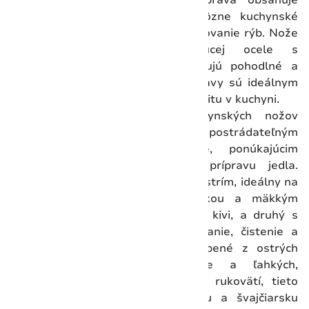
starostlivo vybrané nože pre rôzne kuchynské
úlohy, od krájania zeleniny po filetovanie rýb. Nože
z vysokokvalitnej nehrdzavejúcej ocele s
ergonomickými rukoväťami zaručujú pohodlné a
efektívne varenie. Victorinox súpravy sú ideálnym
darom pre každého, kto si cení kvalitu v kuchyni.
Táto sada dvoch žltých kuchynských nožov
Victorinox Swiss Classic je nepostrádateľným
doplnkom do každej kuchyne, ponúkajúcim
všestrannosť pre každodennú prípravu jedla.
Obsahuje jeden nôž s vlnkovitým ostrím, ideálny na
krájanie surovín s pevnou šupkou a mäkkým
vnútrom, ako sú paradajky alebo kivi, a druhý s
hladkým ostrím pre precízne lúpanie, čistenie a
krájanie ovocia a zeleniny. Vyrobené z ostrých
čepelí z nehrdzavejúcej ocele a ľahkých,
ergonomických polypropylénových rukovätí, tieto
nože poskytujú komfort, kontrolu a švajčiarsku