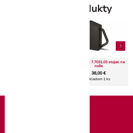
Súvisiace produkty
Victorinox tranžírovacia
Victorinox 7.7031.03 stojan na
súprava 2-dielna
nože
63,00 €
38,00 €
Skladom 1 ks
Skladom 1 ks
Victorinox
O značke Victorinox