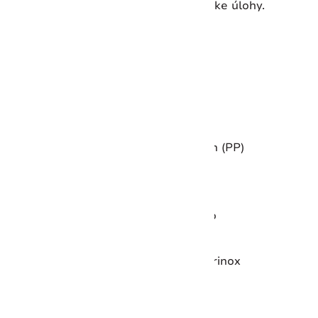
precíznosť pre všetky vaše kulinárske úlohy.
Výška:
20 mm
Dĺžka:
250 mm
Šírka:
50 mm
Hmotnosť:
40 g
Materiál čepele:
Nerezová oceľ
Materiál rukoväte:
Polypropylén (PP)
Dĺžka čepele:
8 cm
Typ ostria:
Vlnkovité a hladké
Vhodné do umývačky riadu:
Áno
Kovaný:
Nie
Záruka:
Doživotná záruka Victorinox