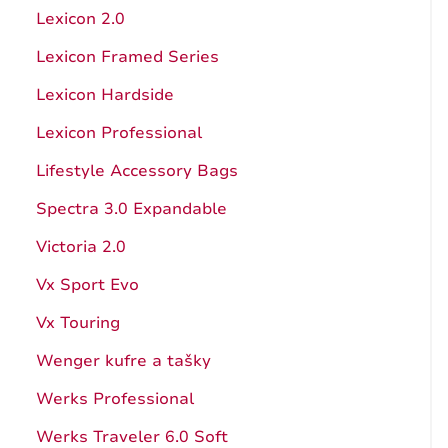
Hunter Pro
Kuchynské pomôcky
Lexicon 2.0
Štepárske a záhradnícke nože
Ocieľky, brúsenie
Lexicon Framed Series
Nože s pevnou čepeľou
Katalóg
Lexicon Hardside
Puzdrá
Návody
Lexicon Professional
Príslušenstvo a doplnky
Záruka
Lifestyle Accessory Bags
Katalóg
Spectra 3.0 Expandable
Záruka
Victoria 2.0
Vx Sport Evo
Vx Touring
Wenger kufre a tašky
Werks Professional
Werks Traveler 6.0 Soft