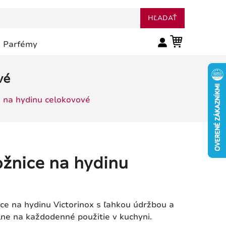
HĽADAŤ
Parfémy
vé
e na hydinu celokovové
ožnice na hydinu
ce na hydinu Victorinox s ľahkou údržbou a
e na každodenné použitie v kuchyni.