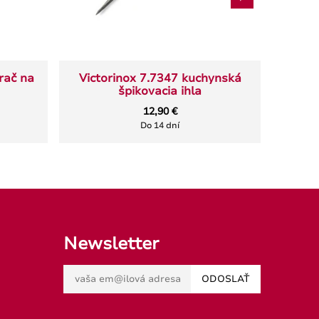
rač na
Victorinox 7.7347 kuchynská
Stoj
špikovacia ihla
12,90 €
Do 14 dní
Newsletter
ODOSLAŤ