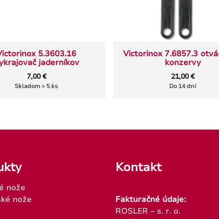
Victorinox 5.3603.16
Victorinox 7.6857.3 otvá
ykrajovač jaderníkov
konzervy
7,00 €
21,00 €
Skladom > 5 ks
Do 14 dní
ukty
Kontakt
é nože
ké nože
Fakturačné údaje:
ROSLER – s. r. o.