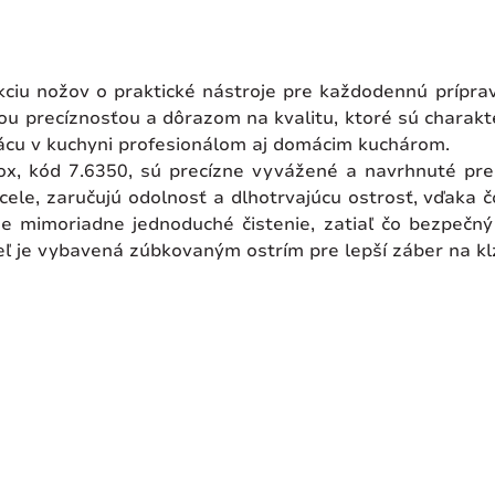
ciu nožov o praktické nástroje pre každodennú príprav
u precíznosťou a dôrazom na kvalitu, ktoré sú charakter
 prácu v kuchyni profesionálom aj domácim kuchárom.
nox, kód 7.6350, sú precízne vyvážené a navrhnuté pr
ele, zaručujú odolnosť a dlhotrvajúcu ostrosť, vďaka č
e mimoriadne jednoduché čistenie, zatiaľ čo bezpečn
eľ je vybavená zúbkovaným ostrím pre lepší záber na kl