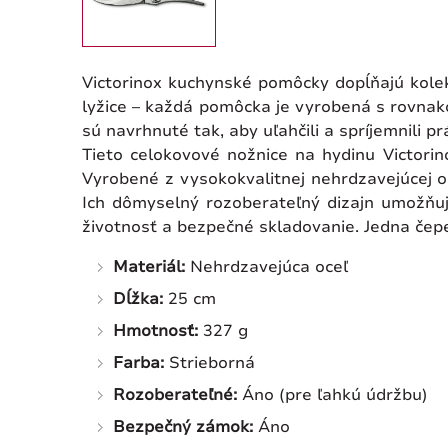
Victorinox kuchynské pomôcky dopĺňajú kolek
lyžice – každá pomôcka je vyrobená s rovnako
sú navrhnuté tak, aby uľahčili a spríjemnili
Tieto celokovové nožnice na hydinu Victori
Vyrobené z vysokokvalitnej nehrdzavejúcej oc
Ich dômyselný rozoberateľný dizajn umožňuj
životnosť a bezpečné skladovanie. Jedna čep
Materiál:
Nehrdzavejúca oceľ
Dĺžka:
25 cm
Hmotnosť:
327 g
Farba:
Strieborná
Rozoberateľné:
Áno (pre ľahkú údržbu)
Bezpečný zámok:
Áno