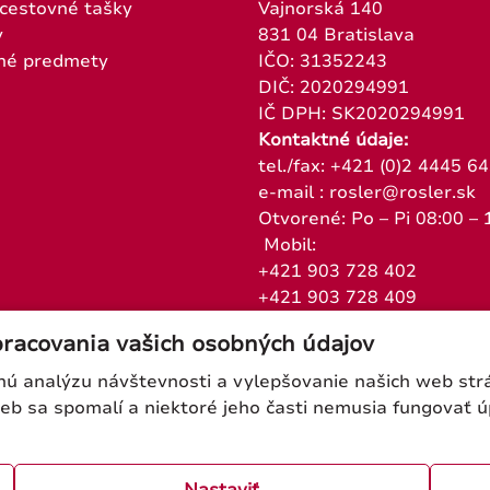
 cestovné tašky
Vajnorská 140
y
831 04 Bratislava
né predmety
IČO: 31352243
DIČ: 2020294991
IČ DPH: SK2020294991
Kontaktné údaje:
tel./fax: +421 (0)2 4445 6
e-mail : rosler@rosler.sk
Otvorené: Po – Pi 08:00 – 
Mobil:
+421 903 728 402
+421 903 728 409
pracovania vašich osobných údajov
 analýzu návštevnosti a vylepšovanie našich web strán
web sa spomalí a niektoré jeho časti nemusia fungovať 