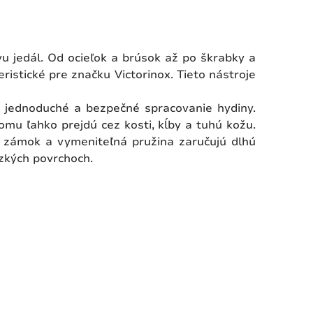
u jedál. Od ocieľok a brúsok až po škrabky a
istické pre značku Victorinox. Tieto nástroje
e jednoduché a bezpečné spracovanie hydiny.
omu ľahko prejdú cez kosti, kĺby a tuhú kožu.
ý zámok a vymeniteľná pružina zaručujú dlhú
zkých povrchoch.