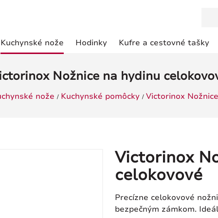
Kuchynské nože
Hodinky
Kufre a cestovné tašky
ictorinox Nožnice na hydinu celokovo
uchynské nože
Kuchynské pomôcky
Victorinox Nožnic
Victorinox N
celokovové
Precízne celokovové nožni
bezpečným zámkom. Ideáln