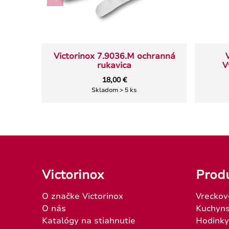
Victorinox 7.9036.M ochranná
rukavica
V
18,00 €
Skladom > 5 ks
Victorinox
Prod
O značke Victorinox
Vreckov
O nás
Kuchyns
Katalógy na stiahnutie
Hodinky