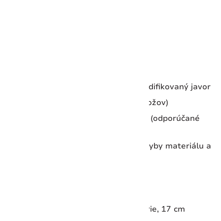
Výška:
397 mm
Dĺžka:
230 mm
Šírka:
131 mm
Hmotnosť:
2912 g
Materiál bloku:
Bukové drevo
Materiál rukovätí nástrojov:
Modifikovaný javor
Kované nástroje:
Áno (čepele nožov)
Vhodné do umývačky riadu:
Nie (odporúčané
ručné umývanie)
Záruka:
Doživotná záruka na chyby materiálu a
spracovania
Obsah sady:
Nôž na steak, 12 cm
Nôž Santoku, ryhované ostrie, 17 cm