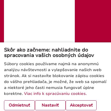
tel./fax: +421 (0)2 4445 6436
e-mail : rosler@rosler.sk
Otvorené: Po – Pi 08:00 – 16:00
Mobil:
+421 903 728 402
+421 903 728 409
Skôr ako začneme: nahliadnite do
spracovania vašich osobných údajov
Súbory cookies používame najmä na anonymnú
analýzu návštevnosti a vylepšovanie našich web
stránok. Ak si nastavíte blokovanie zápisu cookies
Newsletter
do vášho prehliadača, je možné, že web sa spomalí
a niektoré jeho časti nemusia fungovať úplne
korektne.
Viac info k spracúvaniu cookies.
ODOSLAŤ
Odmietnuť
Nastaviť
Akceptovať