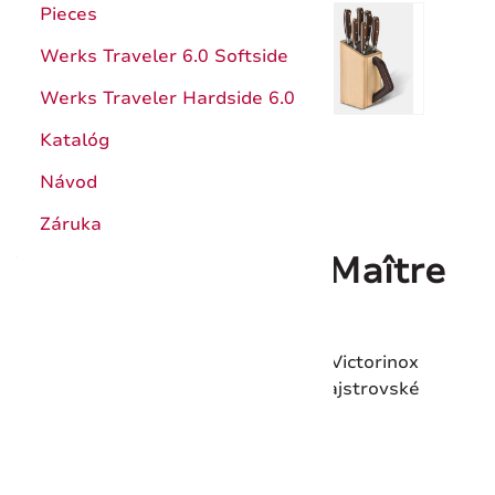
Pieces
Werks Traveler 6.0 Softside
Werks Traveler Hardside 6.0
Katalóg
Návod
Záruka
Victorinox Grand Maître
kovaný blok, 6 ks
Luxusný blok na 6 kovaných nožov Victorinox
Grand Maître z bukového dreva. Majstrovské
spracovanie pre dokonalé rezanie.
Kód produktu:
7.7240.6
Dostupnosť:
Skladom 2 ks