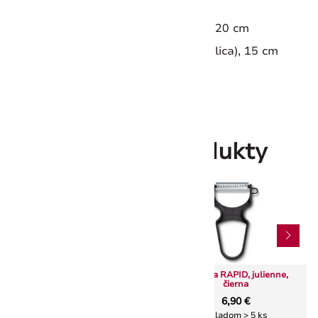
Kuchársky nôž, 20 cm
Nôž na mäso (Carving nôž), 20 cm
Vidlica na mäso (Carving vidlica), 15 cm
Nôž na chlieb, 23 cm
Súvisiace produkty
Victorinox 7.9036.S ochranná
Škrabka RAPID, julienne,
rukavica
čierna
18,00 €
6,90 €
Skladom > 5 ks
Skladom > 5 ks