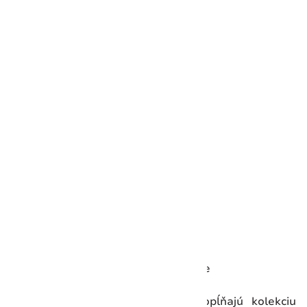
950,00 €
Vložiť do košíka
Rozmery
Výška:
397 mm
Dĺžka:
230 mm
Šírka:
131 mm
Hmotnosť:
2912 g
Detaily
Krajina pôvodu:
Nemecko
Uzamykateľná čepel:
Nie
Čepeľ otvárateľná jednou rukou:
Nie
Victorinox kuchynské pomôcky dopĺňajú kolekciu