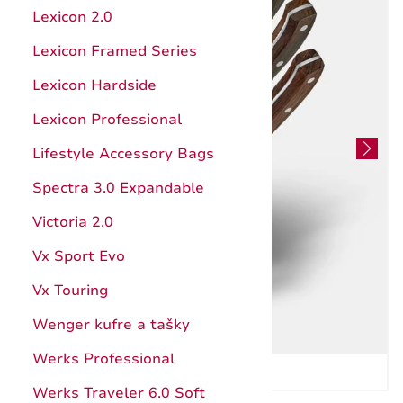
Hunter Pro
Kuchynské pomôcky
Lexicon 2.0
Štepárske a záhradnícke nože
Ocieľky, brúsenie
Lexicon Framed Series
Nože s pevnou čepeľou
Katalóg
Lexicon Hardside
Puzdrá
Návody
Lexicon Professional
Príslušenstvo a doplnky
Záruka
Lifestyle Accessory Bags
Katalóg
Spectra 3.0 Expandable
Záruka
Victoria 2.0
Vx Sport Evo
Vx Touring
Wenger kufre a tašky
Werks Professional
Werks Traveler 6.0 Soft