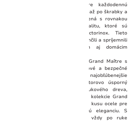
nožov o praktické nástroje pre každodennú
prípravu jedál. Od ocieľok a brúsok až po škrabky a
lyžice – každá pomôcka je vyrobená s rovnakou
precíznosťou a dôrazom na kvalitu, ktoré sú
charakteristické pre značku Victorinox. Tieto
nástroje sú navrhnuté tak, aby uľahčili a spríjemnili
prácu v kuchyni profesionálom aj domácim
kuchárom.
Luxusný blok na nože Victorinox Grand Maître s
kódom 7.7240.6 predstavuje štýlové a bezpečné
úložné riešenie pre vaše najobľúbenejšie
kuchynské nástroje. Tento priestorovo úsporný
blok, vyrobený z robustného bukového dreva,
pojme šesť precíznych nástrojov z kolekcie Grand
Maître, ktoré sú kované z jedného kusu ocele pre
dokonalé vyváženie a výnimočnú eleganciu. S
týmito dôveryhodnými nástrojmi vždy po ruke
budete inšpirovaní k vareniu.