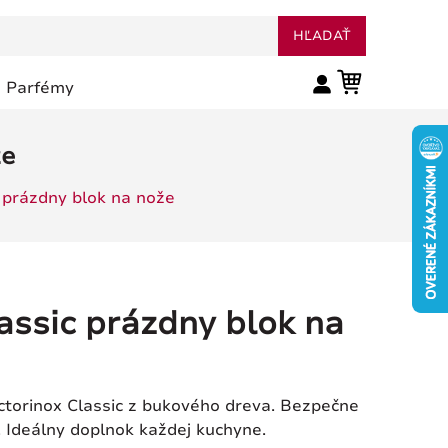
HĽADAŤ
Parfémy
že
c prázdny blok na nože
lassic prázdny blok na
ctorinox Classic z bukového dreva. Bezpečne
u. Ideálny doplnok každej kuchyne.