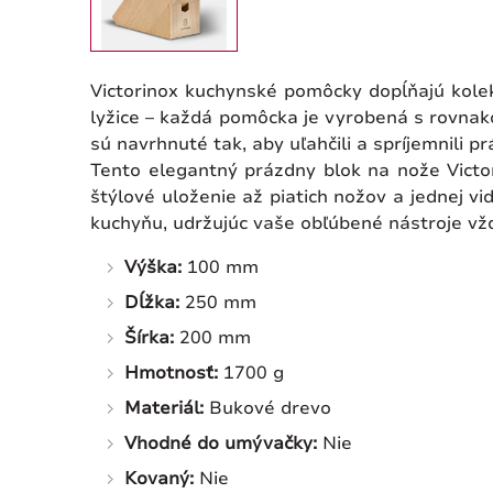
Victorinox kuchynské pomôcky dopĺňajú kolek
lyžice – každá pomôcka je vyrobená s rovnako
sú navrhnuté tak, aby uľahčili a spríjemnili
Tento elegantný prázdny blok na nože Victo
štýlové uloženie až piatich nožov a jednej v
kuchyňu, udržujúc vaše obľúbené nástroje vž
Výška:
100 mm
Dĺžka:
250 mm
Šírka:
200 mm
Hmotnosť:
1700 g
Materiál:
Bukové drevo
Vhodné do umývačky:
Nie
Kovaný:
Nie