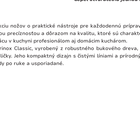
ciu nožov o praktické nástroje pre každodennú príprav
u precíznosťou a dôrazom na kvalitu, ktoré sú charakter
 prácu v kuchyni profesionálom aj domácim kuchárom.
rinox Classic, vyrobený z robustného bukového dreva, 
idličky. Jeho kompaktný dizajn s čistými líniami a prí
dy po ruke a usporiadané.