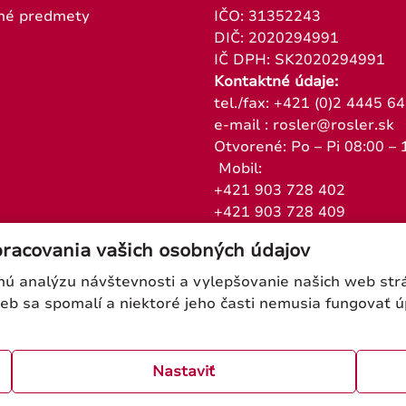
né predmety
IČO: 31352243
DIČ: 2020294991
IČ DPH: SK2020294991
Kontaktné údaje:
tel./fax: +421 (0)2 4445 6
e-mail : rosler@rosler.sk
Otvorené: Po – Pi 08:00 – 
Mobil:
+421 903 728 402
+421 903 728 409
pracovania vašich osobných údajov
 analýzu návštevnosti a vylepšovanie našich web strán
web sa spomalí a niektoré jeho časti nemusia fungovať 
Nastaviť