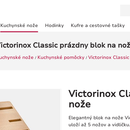
Kuchynské nože
Hodinky
Kufre a cestovné tašky
ictorinox Classic prázdny blok na no
uchynské nože
Kuchynské pomôcky
Victorinox Classi
Victorinox C
nože
Elegantný blok na nože Vi
uloží až 5 nožov a vidličk