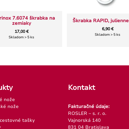
rinox 7.6074 škrabka na
Škrabka RAPID, julienne,
zemiaky
6,90 €
17,00 €
Skladom > 5 ks
Skladom > 5 ks
ukty
Kontakt
é nože
ké nože
Fakturačné údaje:
ROSLER – s. r. o.
 cestovné tašky
Vajnorská 140
y
831 04 Bratislava