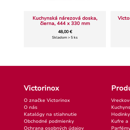
Kuchynská nárezová doska,
Victo
čierna, 444 x 330 mm
48,00 €
Skladom > 5 ks
Victorinox
Prod
O značke Victorinox
Vreckov
O nás
Kuchyns
Katalógy na stiahnutie
Hodinky
Obchodné podmienky
Kufre a
Ochrana osobných údajov
Parfém