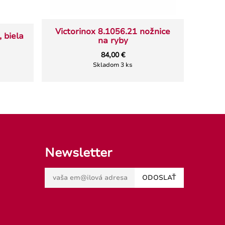
Kuc
Victorinox 8.1056.21 nožnice
 biela
Gou
na ryby
84,00 €
Skladom 3 ks
Newsletter
ODOSLAŤ