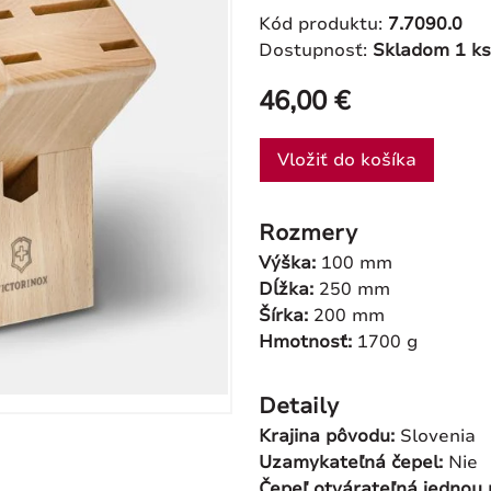
Kód produktu:
7.7090.0
Dostupnosť:
Skladom 1 ks
46,00 €
Vložiť do košíka
Rozmery
Výška:
100 mm
Dĺžka:
250 mm
Šírka:
200 mm
Hmotnosť:
1700 g
Detaily
Krajina pôvodu:
Slovenia
Uzamykateľná čepel:
Nie
Čepeľ otvárateľná jednou