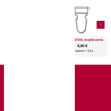
Victorinox 5.3403 dekoračný
Škrabka STAR, dvojité ostrie
nôž na citrusy
6,90 €
11,00 €
Skladom > 5 ks
Skladom 2 ks
Victorinox
O značke Victorinox
O nás
Katalógy na stiahnutie