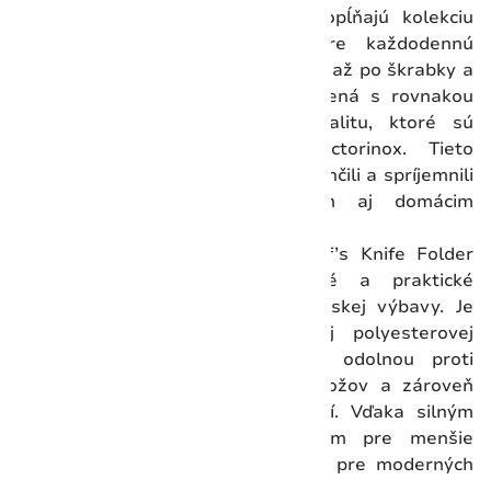
Victorinox kuchynské pomôcky dopĺňajú kolekciu
nožov o praktické nástroje pre každodennú
prípravu jedál. Od ocieľok a brúsok až po škrabky a
lyžice – každá pomôcka je vyrobená s rovnakou
precíznosťou a dôrazom na kvalitu, ktoré sú
charakteristické pre značku Victorinox. Tieto
nástroje sú navrhnuté tak, aby uľahčili a spríjemnili
prácu v kuchyni profesionálom aj domácim
kuchárom.
Inovatívne puzdro Victorinox Chef’s Knife Folder
(5.4963.0) predstavuje bezpečné a praktické
riešenie pre prenos vašej kuchárskej výbavy. Je
vyrobené z mimoriadne odolnej polyesterovej
tkaniny s vnútornou podšívkou odolnou proti
prerezaniu, ktorá chráni ostrie nožov a zároveň
udržiava vaše nástroje v bezpečí. Vďaka silným
popruhom a sieťovaným vreckám pre menšie
náčinie je tento priečinok ideálny pre moderných
šéfkuchárov na cestách.