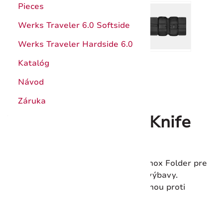
Pieces
Werks Traveler 6.0 Softside
Werks Traveler Hardside 6.0
Katalóg
Návod
Záruka
Victorinox Chef’s Knife
Folder (prázdny)
Univerzálne puzdro na nože Victorinox Folder pre
bezpečný prenos vašej kuchárskej výbavy.
Vyrobené z odolnej tkaniny s ochranou proti
prerezaniu.
Kód produktu:
5.4963.0