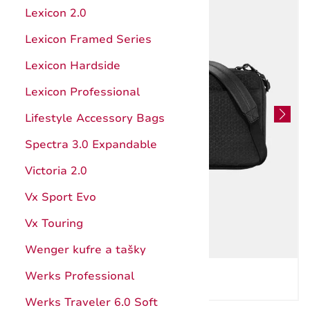
Hunter Pro
Kuchynské pomôcky
Lexicon 2.0
Štepárske a záhradnícke nože
Ocieľky, brúsenie
Lexicon Framed Series
Nože s pevnou čepeľou
Katalóg
Lexicon Hardside
Puzdrá
Návody
Lexicon Professional
Príslušenstvo a doplnky
Záruka
Lifestyle Accessory Bags
Katalóg
Spectra 3.0 Expandable
Záruka
Victoria 2.0
Vx Sport Evo
Vx Touring
Wenger kufre a tašky
Werks Professional
Werks Traveler 6.0 Soft