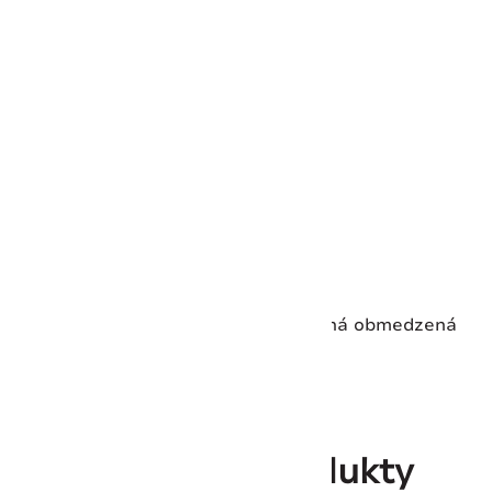
Výška:
470 mm
Dĺžka:
210 mm
Šírka:
80 mm
Hmotnosť:
1640 g
Materiál:
Polyester
Farba:
Čierna
Kovaný:
Nie
Vhodné do umývačky riadu:
Nie
Záruka:
Victorinox Global 2-ročná obmedzená
záruka
Súvisiace produkty