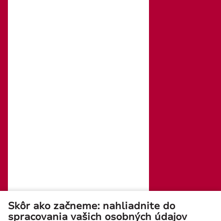
Fakturačné údaje:
ROSLER – s. r. o.
Vajnorská 140
831 04 Bratislava
IČO: 31352243
DIČ: 2020294991
IČ DPH: SK2020294991
Kontaktné údaje:
tel./fax: +421 (0)2 4445 6436
e-mail : rosler@rosler.sk
Otvorené: Po – Pi 08:00 – 16:00
Mobil:
+421 903 728 402
+421 903 728 409
Skôr ako začneme: nahliadnite do
spracovania vašich osobných údajov