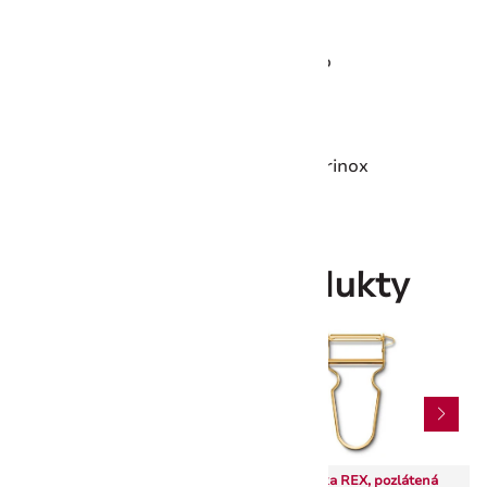
Hmotnosť:
467 g
Vhodné do umývačky riadu:
Áno
Tepelná odolnosť:
Až do 175 °C
Kovaný:
Nie
Záruka:
Doživotná záruka Victorinox
Súvisiace produkty
Victorinox 5.3400 dekoračný
Škrabka REX, pozlátená