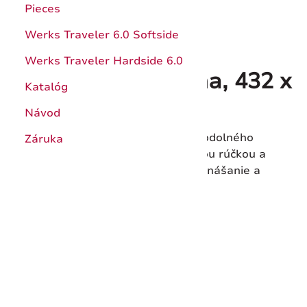
Pieces
Werks Traveler 6.0 Softside
Werks Traveler Hardside 6.0
Pizza doska, čierna, 432 x
Katalóg
254 mm
Návod
Praktická pizza doska Victorinox z odolného
Záruka
papierového kompozitu. S praktickou rúčkou a
naklonenými hranami pre ľahké prenášanie a
servírovanie.
Kód produktu:
7.4133.3
Dostupnosť:
Skladom > 5 ks
37,00 €
Vložiť do košíka