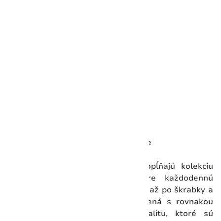
Rozmery
Výška:
5 mm
Dĺžka:
432 mm
Šírka:
254 mm
Hmotnosť:
467 g
Detaily
Krajina pôvodu:
Spojené štáty
Uzamykateľná čepel:
Nie
Čepeľ otvárateľná jednou rukou:
Nie
Victorinox kuchynské pomôcky dopĺňajú kolekciu
nožov o praktické nástroje pre každodennú
prípravu jedál. Od ocieľok a brúsok až po škrabky a
lyžice – každá pomôcka je vyrobená s rovnakou
precíznosťou a dôrazom na kvalitu, ktoré sú