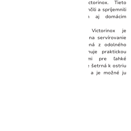
charakteristické pre značku Victorinox. Tieto
nástroje sú navrhnuté tak, aby uľahčili a spríjemnili
prácu v kuchyni profesionálom aj domácim
kuchárom.
Táto praktická pizza doska Victorinox je
elegantným a funkčným riešením na servírovanie
vašej obľúbenej pizze. Je vyrobená z odolného
papierového kompozitu a disponuje praktickou
rúčkou a naklonenými hranami pre ľahké
prenášanie a servírovanie. Doska je šetrná k ostriu
nožov, tepelne odolná do 175 °C a je možné ju
umývať v umývačke riadu.
Materiál:
Papierový kompozit
Farba:
Čierna
Výška:
5 mm
Dĺžka:
432 mm
Šírka:
254 mm