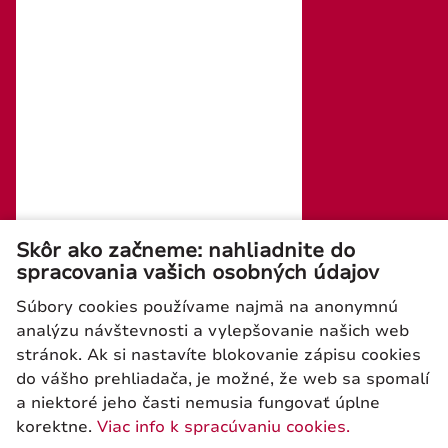
IČ DPH: SK2020294991
Kontaktné údaje:
tel./fax: +421 (0)2 4445 6436
e-mail : rosler@rosler.sk
Otvorené: Po – Pi 08:00 – 16:00
Mobil:
+421 903 728 402
+421 903 728 409
Skôr ako začneme: nahliadnite do
spracovania vašich osobných údajov
Súbory cookies používame najmä na anonymnú
analýzu návštevnosti a vylepšovanie našich web
stránok. Ak si nastavíte blokovanie zápisu cookies
Newsletter
do vášho prehliadača, je možné, že web sa spomalí
a niektoré jeho časti nemusia fungovať úplne
korektne.
Viac info k spracúvaniu cookies.
ODOSLAŤ