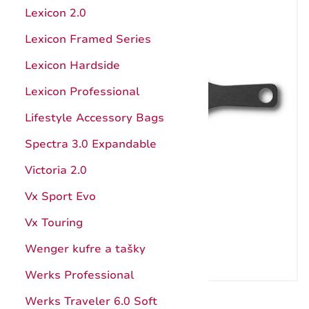
Hunter Pro
Kuchynské pomôcky
Lexicon 2.0
Štepárske a záhradnícke nože
Ocieľky, brúsenie
Lexicon Framed Series
Nože s pevnou čepeľou
Katalóg
Lexicon Hardside
Puzdrá
Návody
Lexicon Professional
Príslušenstvo a doplnky
Záruka
Lifestyle Accessory Bags
Katalóg
Spectra 3.0 Expandable
Záruka
Victoria 2.0
Vx Sport Evo
Vx Touring
Wenger kufre a tašky
Werks Professional
Werks Traveler 6.0 Soft