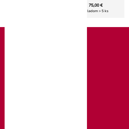
nôž na citrusy
75,00 €
25,00 €
Skladom > 5 ks
Skladom 2 ks
Victorinox
O značke Victorinox
O nás
Katalógy na stiahnutie
Obchodné podmienky
Ochrana osobných údajov