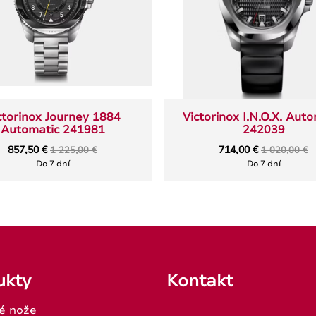
ctorinox Journey 1884
Victorinox I.N.O.X. Aut
Automatic 241981
242039
857,50 €
714,00 €
1 225,00 €
1 020,00 €
Do 7 dní
Do 7 dní
ukty
Kontakt
é nože