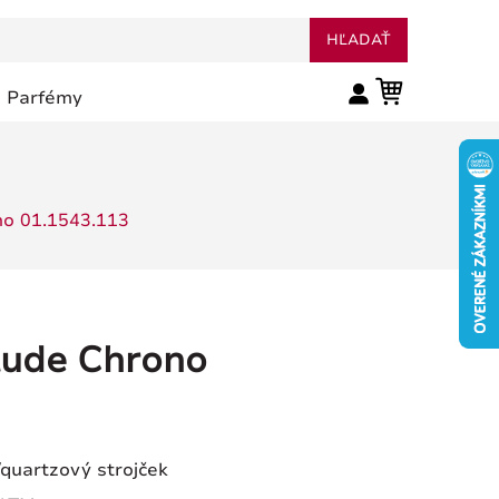
HĽADAŤ
Parfémy
no 01.1543.113
tude Chrono
- 30 %
/quartzový strojček