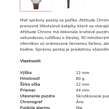
Mať správny postoj sa počíta. Attitude Chro
prenosné lifestylové kokpity, ktoré sa starajú
Attitude Chrono má dokonale kruhové puzdro
sekundovou ručičkou o šiestej, 30-minútovým
ciferníkov sú orámované červenou farbou, ab
hodine. Správny postoj je predohrou včasnéh
Vlastnosti:
Výška
12 mm
Hmotnosť
80 g
Šírka očka
22 mm
Priemer
44 mm
Utesnenie puzdra
Skrutkovacie pu
Chronograf
Áno
Funkcia alarmu
Nie