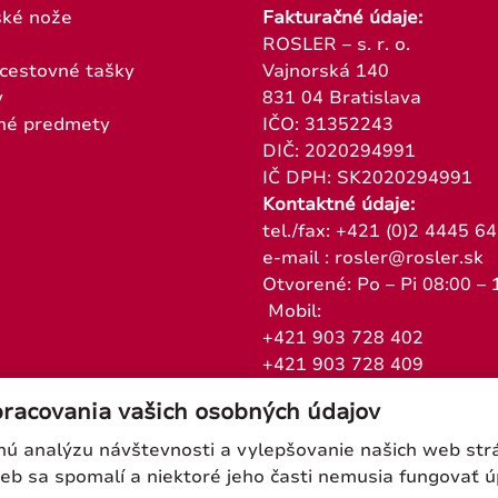
ké nože
Fakturačné údaje:
ROSLER – s. r. o.
 cestovné tašky
Vajnorská 140
y
831 04 Bratislava
né predmety
IČO: 31352243
DIČ: 2020294991
IČ DPH: SK2020294991
Kontaktné údaje:
tel./fax: +421 (0)2 4445 6
e-mail : rosler@rosler.sk
Otvorené: Po – Pi 08:00 – 
Mobil:
+421 903 728 402
+421 903 728 409
pracovania vašich osobných údajov
 analýzu návštevnosti a vylepšovanie našich web strán
web sa spomalí a niektoré jeho časti nemusia fungovať 