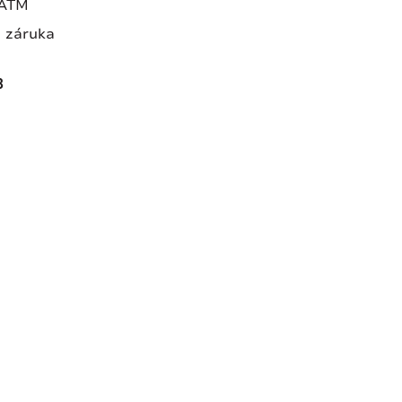
0ATM
 záruka
3