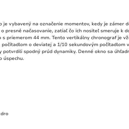
no je vybavený na označenie momentov, kedy je zámer 
 o presné načasovanie, zatiaľ čo ich nositeľ smeruje k do
 s priemerom 44 mm. Tento vertikálny chronograf je vž
 počítadlom o deviatej a 1/10 sekundovým počítadlom v
y potvrdili spodný prúd dynamiky. Denné okno sa úhľadn
o úspechu.
zdro