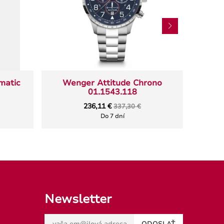
omatic
Wenger Attitude Chrono
Weng
01.1543.118
236,11 €
337,30 €
Do 7 dní
Newsletter