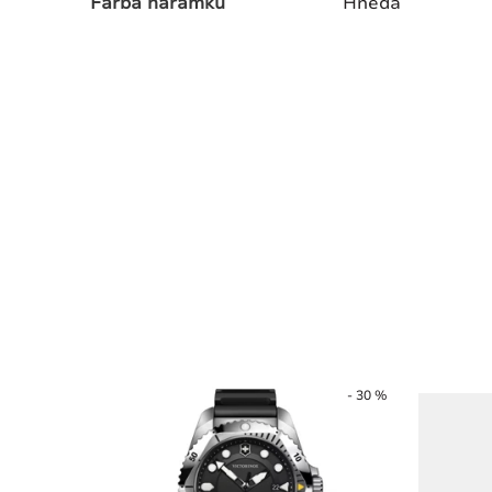
Farba náramku
Hnedá
- 30 %