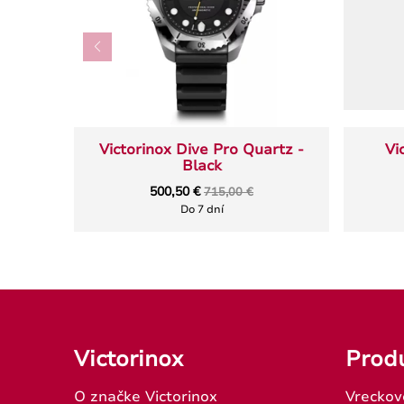
Victorinox Dive Pro Quartz -
Vi
Black
500,50 €
715,00 €
Do 7 dní
Victorinox
Prod
O značke Victorinox
Vreckov