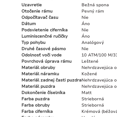
Uzavretie
Bežná spona
Otočenie rámu
Pevný rám
Odpočítavač času
Nie
Dátum
Áno
Podsvietenie ciferníka
Nie
Luminiscenčné ručičky
Áno
Typ pohybu
Analógový
Druhé časové pásmo
Nie
Odolnosť voči vode
10 ATM/100 M/3
Povrchová úprava rámu
Leštené
Materiál obruby
Nehrdzavejúca o
Materiál náramku
Kožené
Materiál zadnej časti puzdra
Nehrdzavejúca o
Materiál puzdra
Nehrdzavejúca o
Dokončenie číselníka
Matt
Farba puzdra
Strieborná
Farba obruby
Strieborná
Farba ciferníka
Krémová (béžová