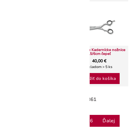
Victorinox Kadernícke nožnice
15/6cm čepeľ
Victorinox Krajčírske nožnice
40,00 €
12 cm - čierna
Skladom > 5 ks
46,00 €
Do 14 dní
Vložiť do košíka
Zobrazených:
12
zo 1861
Zobraziť ďalšie
1
2
3
4
5
156
Ďalej
...