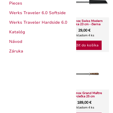
Pieces
Werks Traveler 6.0 Softside
Victorinox Swiss Modern
Werks Traveler Hardside 6.0
Ocieľka 23 cm - čierna
Victorinox Swiss Army
29,00 €
Automatic 242044
Katalóg
Skladom 4 ks
644,00 €
920,00 €
Návod
Do 7 dní
Vložiť do košíka
Záruka
Victorinox Grand Maître
Victorinox Grand Maître
Ocieľka 25 cm
Ocieľka 25 cm
189,00 €
189,00 €
Skladom 5 ks
Skladom 4 ks