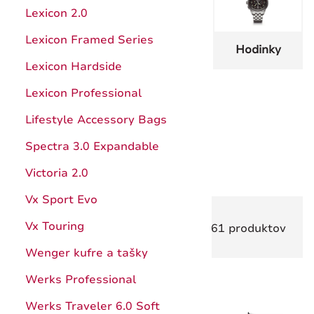
Hunter Pro
Kuchynské pomôcky
Lexicon 2.0
Štepárske a záhradnícke nože
Ocieľky, brúsenie
Lexicon Framed Series
Vreckové
Kuchynské
Hodinky
nože
nože
Nože s pevnou čepeľou
Katalóg
Lexicon Hardside
Puzdrá
Návody
Lexicon Professional
Príslušenstvo a doplnky
Záruka
Lifestyle Accessory Bags
Parfémy
Kufre a
Katalóg
Spectra 3.0 Expandable
cestovné
tašky
Záruka
Victoria 2.0
Vx Sport Evo
Vx Touring
Zoradiť
1861 produktov
Wenger kufre a tašky
Werks Professional
- 30 %
Werks Traveler 6.0 Soft