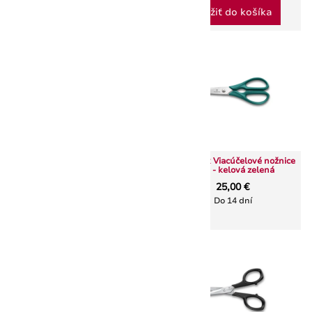
Vložiť do košíka
Vložiť do košíka
Victorinox Nožnice na hydinu
a morské plody 25/11cm čepeľ
Victorinox Viacúčelové nožnice
29,00 €
7 cm - kelová zelená
Skladom > 5 ks
25,00 €
Do 14 dní
Vložiť do košíka