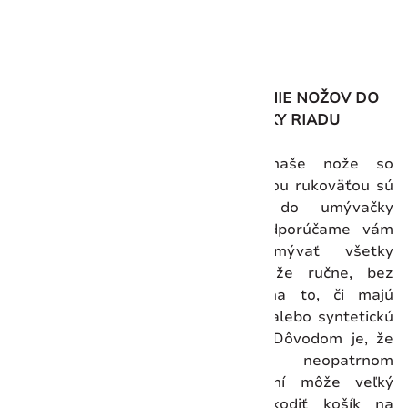
VKLADANIE NOŽOV DO
UMÝVAČKY RIADU
Všetky naše nože so
syntetickou rukoväťou sú
vhodné do umývačky
riadu. Odporúčame vám
však umývať všetky
veľké nože ručne, bez
ohľadu na to, či majú
drevenú alebo syntetickú
rukoväť. Dôvodom je, že
pri neopatrnom
umiestnení môže veľký
nôž poškodiť košík na