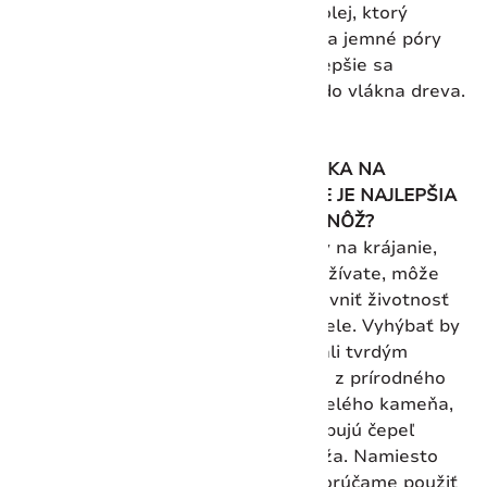
lisovaný olej, ktorý
neupcháva jemné póry
dreva a lepšie sa
dostane do vlákna dreva.
AKÁ DOSKA NA
KRÁJANIE JE NAJLEPŠIA
PRE VÁŠ NÔŽ?
Typ dosky na krájanie,
ktorú používate, môže
tiež ovplyvniť životnosť
vašej čepele. Vyhýbať by
ste sa mali tvrdým
povrchom z prírodného
alebo umelého kameňa,
ktoré otupujú čepeľ
vášho noža. Namiesto
toho odporúčame použiť