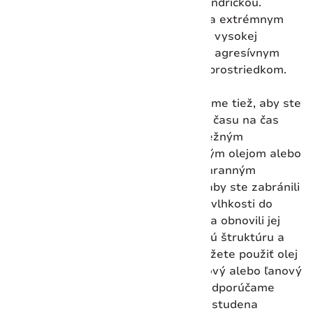
vlhkou handričkou.
Vyhnite sa extrémnym
teplotám, vysokej
vlhkosti a agresívnym
čistiacim prostriedkom.
Odporúčame tiež, aby ste
rukoväť z času na čas
ošetrili bežným
kuchynským olejom alebo
naším ochranným
voskom, aby ste zabránili
vniknutiu vlhkosti do
rukoväte a obnovili jej
prirodzenú štruktúru a
farbu. Môžete použiť olej
ako repkový alebo ľanový
a najmä odporúčame
použiť za studena