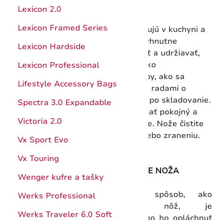
KUCHYNSKÉ NOŽE
Hunter Pro
Kuchynské pomôcky
Lexicon 2.0
Štepárske a záhradnícke nože
Ocieľky, brúsenie
Lexicon Framed Series
Sekanie a krájanie: nože tvrdo pracujú v kuchyni a
pri každodennom používaní sa nevyhnutne
Nože s pevnou čepeľou
Katalóg
Lexicon Hardside
zašpinia. Čím lepšie ich budete čistiť a udržiavať,
tým dlhšie vydržia. Môže to znieť ako
Puzdrá
Návody
Lexicon Professional
samozrejmosť. Prečítajte si naše tipy, ako sa
Príslušenstvo a doplnky
Záruka
Lifestyle Accessory Bags
správne starať o čepeľ aj rukoväť, s radami o
všetkom od umývania a sušenia až po skladovanie.
Katalóg
Spectra 3.0 Expandable
Naším najdôležitejším tipom je zostať pokojný a
Záruka
Victoria 2.0
zaobchádzať s nožmi vždy bezpečne. Nože čistite
opatrne, aby ste predišli nehode alebo zraneniu.
Vx Sport Evo
Vx Touring
UMÝVANIE NOŽA
Wenger kufre a tašky
Najlepší spôsob, ako
Werks Professional
vyčistiť nôž, je
Werks Traveler 6.0 Soft
jednoducho ho opláchnuť