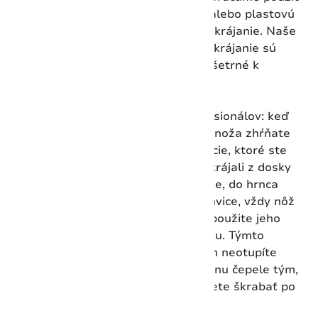
drevenú alebo plastovú
dosku na krájanie. Naše
dosky na krájanie sú
obzvlášť šetrné k
čepeliam.
Tip profesionálov: keď
pomocou noža zhŕňate
ingrediencie, ktoré ste
práve nakrájali z dosky
na krájanie, do hrnca
alebo panvice, vždy nôž
otočte a použite jeho
tupú hranu. Týmto
spôsobom neotupíte
reznú hranu čepele tým,
že ju budete škrabať po
doske.