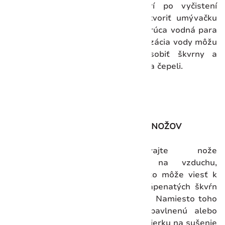
tipy patrí po vyčistení
krátko otvoriť umývačku
riadu. Horúca vodná para
a kondenzácia vody môžu
tiež spôsobiť škvrny a
koróziu na čepeli.
SUŠENIE NOŽOV
Nenechávajte nože
uschnúť na vzduchu,
pretože to môže viesť k
tvorbe vápenatých škvŕn
na čepeli. Namiesto toho
použite bavlnenú alebo
ľanovú utierku na sušenie