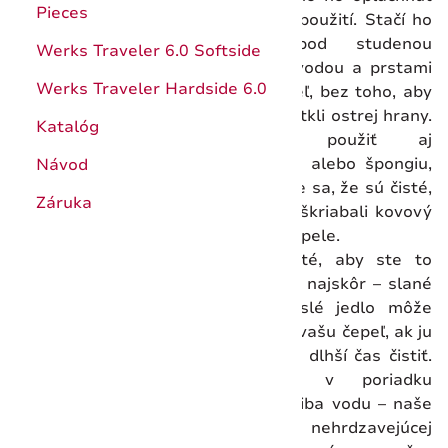
Pieces
hneď po použití. Stačí ho
držať pod studenou
Werks Traveler 6.0 Softside
tečúcou vodou a prstami
Werks Traveler Hardside 6.0
trieť čepeľ, bez toho, aby
ste sa dotkli ostrej hrany.
Katalóg
Môžete použiť aj
handričku alebo špongiu,
Návod
ale uistite sa, že sú čisté,
Záruka
aby nepoškriabali kovový
povrch čepele.
Je dôležité, aby ste to
urobili čo najskôr – slané
alebo kyslé jedlo môže
poškodiť vašu čepeľ, ak ju
nebudete dlhší čas čistiť.
Je tiež v poriadku
používať iba vodu – naše
čepele z nehrdzavejúcej