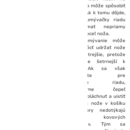
príbory, čo môže spôsobiť
koróziu. Ak k tomu dôjde,
systém umývačky riadu
môže mať nepriamy
vplyv na oceľ noža.
Ručné umývanie môže
tiež pomôcť udržať nože
dlhšie ostrejšie, pretože
proces je šetrnejší k
čepeli. Ak sa však
rozhodnete pre
umývačku riadu,
odporúčame čepeľ
najskôr opláchnuť a uistiť
sa, že sa nože v košíku
na príbory nedotýkajú
iných kovových
predmetov. Tým sa