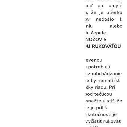
noža ihneď po umytí.
Uistite sa, že je utierka
čistá, aby nedošlo k
poškriabaniu alebo
poškodeniu čepele.
ÚDRŽBA NOŽOV S
DREVENOU RUKOVÄŤOU
Nože s drevenou
rukoväťou potrebujú
trochu iné zaobchádzanie
a rozhodne by nemali ísť
do umývačky riadu. Pri
umývaní pod tečúcou
vodou sa snažte uistiť, že
rukoväť nie je príliš
mokrá. V skutočnosti je
najlepšie vyčistiť rukoväť