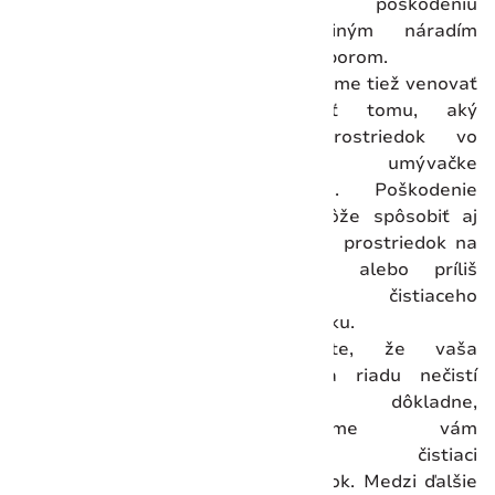
zabráni poškodeniu
čepelí iným náradím
alebo príborom.
Odporúčame tiež venovať
pozornosť tomu, aký
prací prostriedok vo
svojej umývačke
používate. Poškodenie
čepelí môže spôsobiť aj
agresívny prostriedok na
umývanie alebo príliš
veľa čistiaceho
prostriedku.
Ak vidíte, že vaša
umývačka riadu nečistí
nože dôkladne,
odporúčame vám
vymeniť čistiaci
prostriedok. Medzi ďalšie