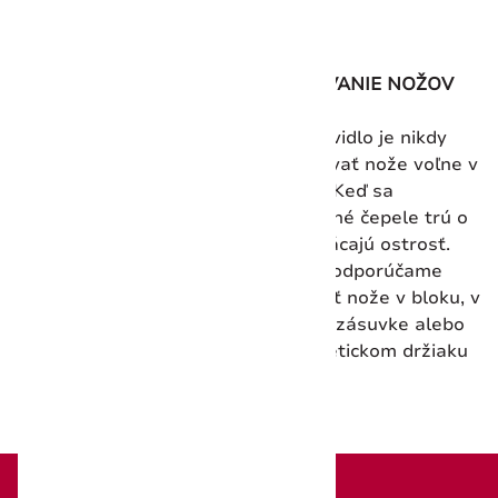
SKLADOVANIE NOŽOV
Zlaté pravidlo je nikdy
neskladovať nože voľne v
zásuvke. Keď sa
nechránené čepele trú o
seba, strácajú ostrosť.
Dôrazne odporúčame
uchovávať nože v bloku, v
držiaku v zásuvke alebo
na magnetickom držiaku
na stene.