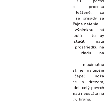
ocele sú počas
výrobného procesu
vysoko leštené, čo
znamená, že prísady sa
na ne zvyčajne nelepia.
Jedinou výnimkou sú
mastné jedlá – tu by
malo stačiť malé
množstvo prostriedku na
umývanie riadu na
špongii.
Pre maximálnu
bezpečnosť je najlepšie
držať čepeľ noža
rovnobežne s drezom,
aby ste videli celý povrch
čepele a mali neustále na
očiach ostrú hranu.