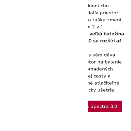
možno jednoducho
rozšíriť o ďalší priestor,
čím sa táto taška zmení
na riešenie 2 v 1.
Stredná a veľká batožina
Spectra 3.0 sa rozšíri až
o 40 %
Rýchly zips vám dáva
ďalší priestor na balenie
vecí nahromadených
počas vašej cesty a
integrované stlačiteľné
baliace kocky ušetria
ešte viac.
Kolekcia Spectra 3.0