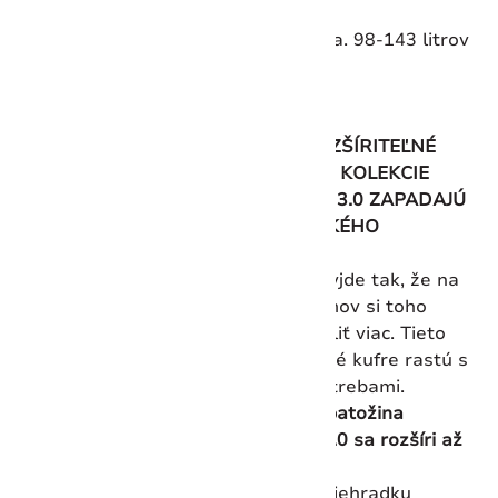
cm
Objem:
cca. 98-143 litrov
NAŠE ROZŠÍRITEĽNÉ
RIEŠENIE: KOLEKCIE
SPECTRA 3.0 ZAPADAJÚ
DO VŠETKÉHO
Vždy to vyjde tak, že na
cestu domov si toho
treba zbaliť viac. Tieto
všestranné kufre rastú s
vašimi potrebami.
Príručná batožina
Spectra 3.0 sa rozšíri až
o 20 %
Hlavnú priehradku