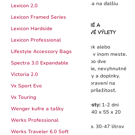
teda rozhodnúť správne – a vydať sa na ďalšiu
Hunter Pro
Kuchynské pomôcky
Lexicon 2.0
cestu.
Štepárske a záhradnícke nože
Ocieľky, brúsenie
Lexicon Framed Series
PRACOVNÉ A
Nože s pevnou čepeľou
Katalóg
Lexicon Hardside
VÍKENDOVÉ VÝLETY
Puzdrá
Návody
Lexicon Professional
Rýchly útek alebo
Príslušenstvo a doplnky
Záruka
Lifestyle Accessory Bags
stretnutie v inom meste.
Jedno alebo dve
Katalóg
Spectra 3.0 Expandable
prezlečenie, nevyhnutné
Záruka
Victoria 2.0
vychytávky a doplnky.
Buďte pripravení na
Vx Sport Evo
formálnu príležitosť.
Vx Touring
Trvanie cesty:
1-2 dni
Wenger kufre a tašky
Rozmery:
40 x 55 x 20
cm
Werks Professional
Objem:
cca. 30-47 litrov
Werks Traveler 6.0 Soft