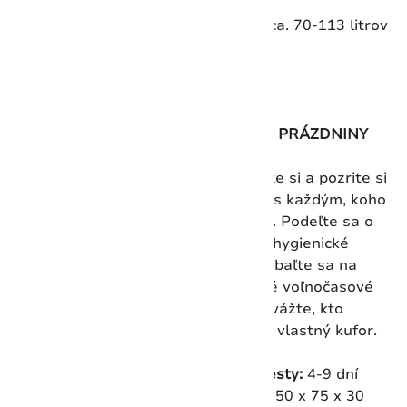
cm
Objem:
cca. 70-113 litrov
RODINNÉ PRÁZDNINY
Oddýchnite si a pozrite si
pamiatky s každým, koho
máte radi. Podeľte sa o
základné hygienické
potreby, zbaľte sa na
plánované voľnočasové
aktivity, zvážte, kto
potrebuje vlastný kufor.
Trvanie cesty:
4-9 dní
Rozmery:
50 x 75 x 30