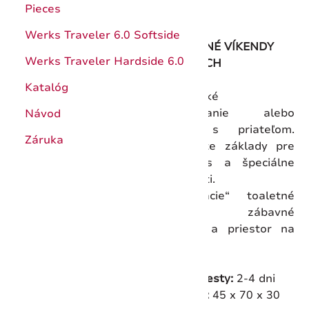
Pieces
Werks Traveler 6.0 Softside
PREDĹŽENÉ VÍKENDY
Werks Traveler Hardside 6.0
PRE DVOCH
Katalóg
Romantické
oddychovanie alebo
Návod
oddych s priateľom.
Záruka
Kombinujte základy pre
voľný čas a špeciálne
príležitosti.
„Prezliekacie“ toaletné
potreby, zábavné
pomôcky a priestor na
nákupy.
Trvanie cesty:
2-4 dni
Rozmery:
45 x 70 x 30